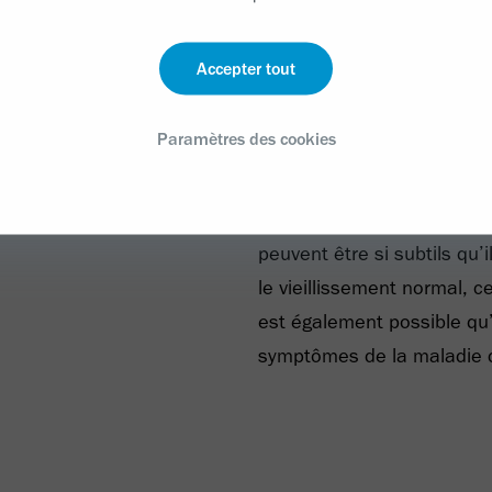
Accepter tout
Paramètres des cookies
maladie
Avec l’âge, de nombreuse
des changements concerna
capacités de réflexion. A
peuvent être si subtils qu’i
le vieillissement normal, ce
est également possible qu’
symptômes de la maladie d