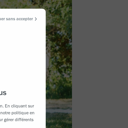
uer sans accepter
us
on. En cliquant sur
 notre
politique en
r gérer différents
.