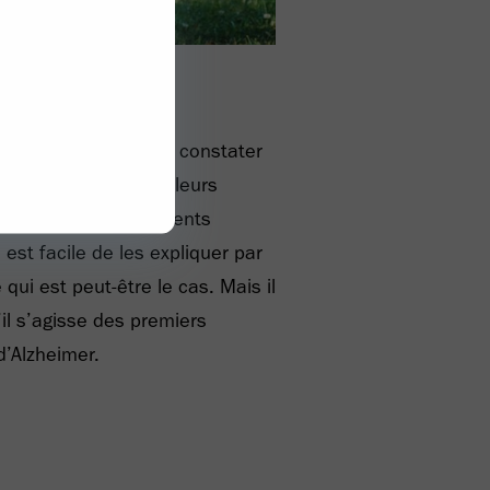
s personnes peuvent constater
nt leur mémoire et leurs
u début, ces changements
l est facile de les expliquer par
 qui est peut-être le cas. Mais il
il s’agisse des premiers
’Alzheimer.