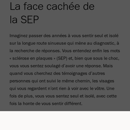
La face cachée de
la SEP
Imaginez passer des années à vous sentir seul et isolé
sur la longue route sinueuse qui mène au diagnostic, à
la recherche de réponses. Vous entendez enfin les mots
« sclérose en plaques » (SEP) et, bien que sous le choc,
vous vous sentez soulagé d’avoir une réponse. Mais
quand vous cherchez des témoignages d’autres
personnes qui ont suivi le même chemin, les visages
qui vous regardent n’ont rien à voir avec le vôtre. Une
fois de plus, vous vous sentez seul et isolé, avec cette
fois la honte de vous sentir différent.
Lire le témoignage